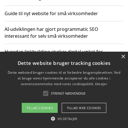
Guide til nyt website for små virksomheder
AI-udviklingen har gjort programmatic SEO
interessant for selv små virksomheder
Hvordan linkbuilding styrker digital vækst for
×
virksomheder
Dette website bruger tracking cookies
Dette websted bruger cookies til at forbedre brugeroplevelsen. Ved
Sådan har udviklingen inden for genbrug af elektronik
at bruge vores hjemmeside accepterer du alle cookies i
ændret sig
overensstemmelse med vores cookiepolitik.
Detaljer
STRENGT NØDVENDIGE
Copyright 2026 - Pilanto Aps
TILLAD COOKIES
TILLAD IKKE COOKIES
Om / kontakt
Blog
Betingelser
VIS DETALJER