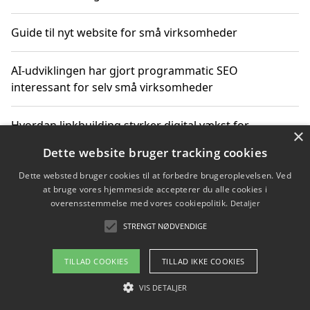
Guide til nyt website for små virksomheder
AI-udviklingen har gjort programmatic SEO
interessant for selv små virksomheder
Hvordan linkbuilding styrker digital vækst for
×
virksomheder
Dette website bruger tracking cookies
Dette websted bruger cookies til at forbedre brugeroplevelsen. Ved
Sådan har udviklingen inden for genbrug af elektronik
at bruge vores hjemmeside accepterer du alle cookies i
ændret sig
overensstemmelse med vores cookiepolitik.
Detaljer
STRENGT NØDVENDIGE
Copyright 2026 - Pilanto Aps
TILLAD COOKIES
TILLAD IKKE COOKIES
Om / kontakt
Blog
Betingelser
VIS DETALJER