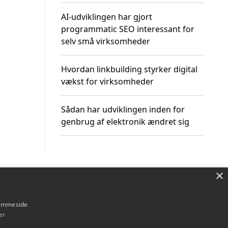
AI-udviklingen har gjort
programmatic SEO interessant for
selv små virksomheder
Hvordan linkbuilding styrker digital
vækst for virksomheder
Sådan har udviklingen inden for
genbrug af elektronik ændret sig
×
Om / kontakt
Blog
Betingelser
hjemmeside
er