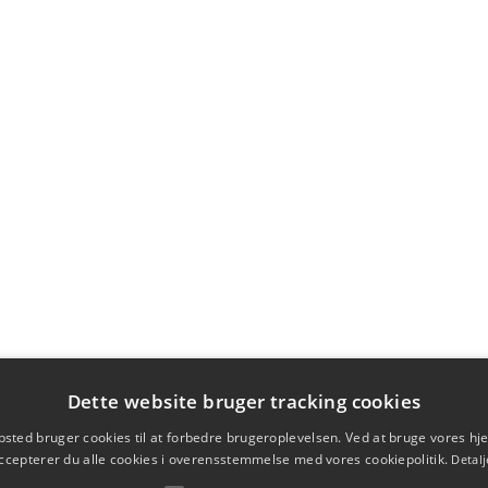
Dette website bruger tracking cookies
sted bruger cookies til at forbedre brugeroplevelsen. Ved at bruge vores 
ccepterer du alle cookies i overensstemmelse med vores cookiepolitik.
Detalj