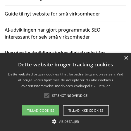
Guide til nyt website for små virksomheder
AI-udviklingen har gjort programmatic SEO
interessant for selv små virksomheder
Hvordan linkbuilding styrker digital vækst for
×
virksomheder
Dette website bruger tracking cookies
Dette websted bruger cookies til at forbedre brugeroplevelsen. Ved
Sådan har udviklingen inden for genbrug af elektronik
at bruge vores hjemmeside accepterer du alle cookies i
ændret sig
overensstemmelse med vores cookiepolitik.
Detaljer
STRENGT NØDVENDIGE
Copyright 2026 - Pilanto Aps
TILLAD COOKIES
TILLAD IKKE COOKIES
Om / kontakt
Blog
Betingelser
VIS DETALJER