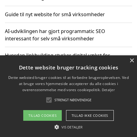
Guide til nyt website for små virksomheder
AI-udviklingen har gjort programmatic SEO
interessant for selv små virksomheder
Hvordan linkbuilding styrker digital vækst for
×
virksomheder
Dette website bruger tracking cookies
Dette websted bruger cookies til at forbedre brugeroplevelsen. Ved
Sådan har udviklingen inden for genbrug af elektronik
at bruge vores hjemmeside accepterer du alle cookies i
ændret sig
overensstemmelse med vores cookiepolitik.
Detaljer
STRENGT NØDVENDIGE
Copyright 2026 - Pilanto Aps
TILLAD COOKIES
TILLAD IKKE COOKIES
Om / kontakt
Blog
Betingelser
VIS DETALJER