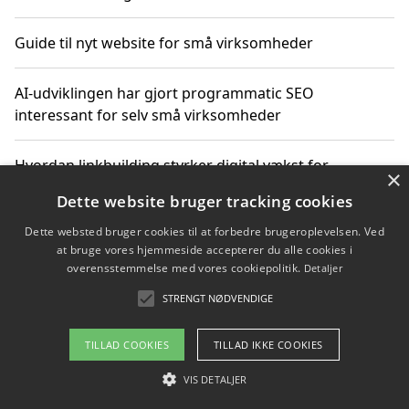
Guide til nyt website for små virksomheder
AI-udviklingen har gjort programmatic SEO
interessant for selv små virksomheder
Hvordan linkbuilding styrker digital vækst for
×
virksomheder
Dette website bruger tracking cookies
Dette websted bruger cookies til at forbedre brugeroplevelsen. Ved
Sådan har udviklingen inden for genbrug af elektronik
at bruge vores hjemmeside accepterer du alle cookies i
ændret sig
overensstemmelse med vores cookiepolitik.
Detaljer
STRENGT NØDVENDIGE
Copyright 2026 - Pilanto Aps
TILLAD COOKIES
TILLAD IKKE COOKIES
Om / kontakt
Blog
Betingelser
VIS DETALJER