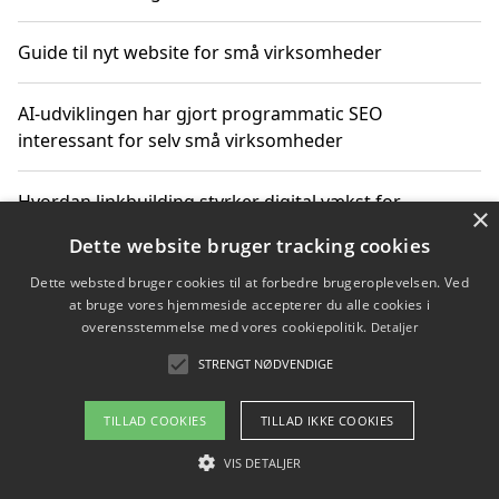
Guide til nyt website for små virksomheder
AI-udviklingen har gjort programmatic SEO
interessant for selv små virksomheder
Hvordan linkbuilding styrker digital vækst for
×
virksomheder
Dette website bruger tracking cookies
Dette websted bruger cookies til at forbedre brugeroplevelsen. Ved
Sådan har udviklingen inden for genbrug af elektronik
at bruge vores hjemmeside accepterer du alle cookies i
ændret sig
overensstemmelse med vores cookiepolitik.
Detaljer
STRENGT NØDVENDIGE
Copyright 2026 - Pilanto Aps
TILLAD COOKIES
TILLAD IKKE COOKIES
Om / kontakt
Blog
Betingelser
VIS DETALJER