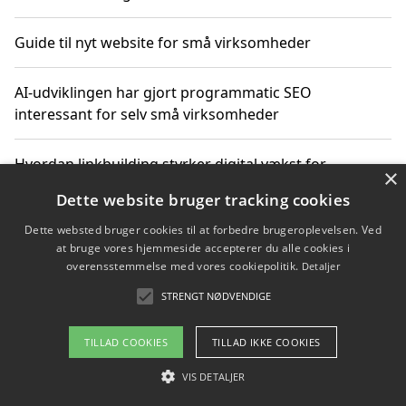
Guide til nyt website for små virksomheder
AI-udviklingen har gjort programmatic SEO
interessant for selv små virksomheder
Hvordan linkbuilding styrker digital vækst for
×
virksomheder
Dette website bruger tracking cookies
Dette websted bruger cookies til at forbedre brugeroplevelsen. Ved
Sådan har udviklingen inden for genbrug af elektronik
at bruge vores hjemmeside accepterer du alle cookies i
ændret sig
overensstemmelse med vores cookiepolitik.
Detaljer
STRENGT NØDVENDIGE
Copyright 2026 - Pilanto Aps
TILLAD COOKIES
TILLAD IKKE COOKIES
Om / kontakt
Blog
Betingelser
VIS DETALJER