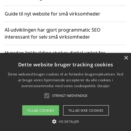
Guide til nyt website for små virksomheder
AI-udviklingen har gjort programmatic SEO
interessant for selv små virksomheder
Hvordan linkbuilding styrker digital vækst for
×
virksomheder
Dette website bruger tracking cookies
Dette websted bruger cookies til at forbedre brugeroplevelsen. Ved
Sådan har udviklingen inden for genbrug af elektronik
at bruge vores hjemmeside accepterer du alle cookies i
ændret sig
overensstemmelse med vores cookiepolitik.
Detaljer
STRENGT NØDVENDIGE
Copyright 2026 - Pilanto Aps
TILLAD COOKIES
TILLAD IKKE COOKIES
Om / kontakt
Blog
Betingelser
VIS DETALJER