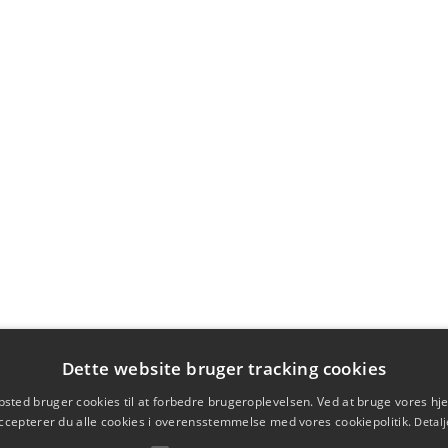
Dette website bruger tracking cookies
sted bruger cookies til at forbedre brugeroplevelsen. Ved at bruge vores 
ccepterer du alle cookies i overensstemmelse med vores cookiepolitik.
Detalj