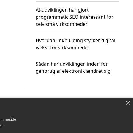
AI-udviklingen har gjort
programmatic SEO interessant for
selv små virksomheder
Hvordan linkbuilding styrker digital
vækst for virksomheder
Sådan har udviklingen inden for
genbrug af elektronik ændret sig
×
Om / kontakt
Blog
Betingelser
hjemmeside
er