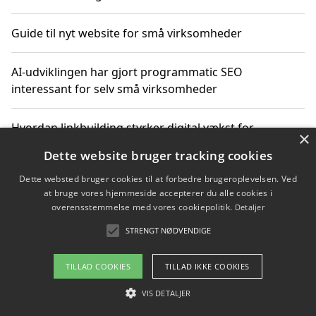
Guide til nyt website for små virksomheder
AI-udviklingen har gjort programmatic SEO
interessant for selv små virksomheder
Hvordan linkbuilding styrker digital vækst for
×
virksomheder
Dette website bruger tracking cookies
Dette websted bruger cookies til at forbedre brugeroplevelsen. Ved
Sådan har udviklingen inden for genbrug af elektronik
at bruge vores hjemmeside accepterer du alle cookies i
ændret sig
overensstemmelse med vores cookiepolitik.
Detaljer
STRENGT NØDVENDIGE
Copyright 2026 - Pilanto Aps
TILLAD COOKIES
TILLAD IKKE COOKIES
Om / kontakt
Blog
Betingelser
VIS DETALJER