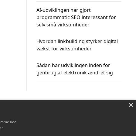
AI-udviklingen har gjort
programmatic SEO interessant for
selv små virksomheder
Hvordan linkbuilding styrker digital
vækst for virksomheder
Sådan har udviklingen inden for
genbrug af elektronik ændret sig
×
Om / kontakt
Blog
Betingelser
hjemmeside
er