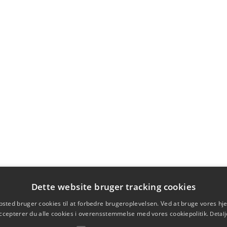
Dette website bruger tracking cookies
sted bruger cookies til at forbedre brugeroplevelsen. Ved at bruge vores 
ccepterer du alle cookies i overensstemmelse med vores cookiepolitik.
Detalj