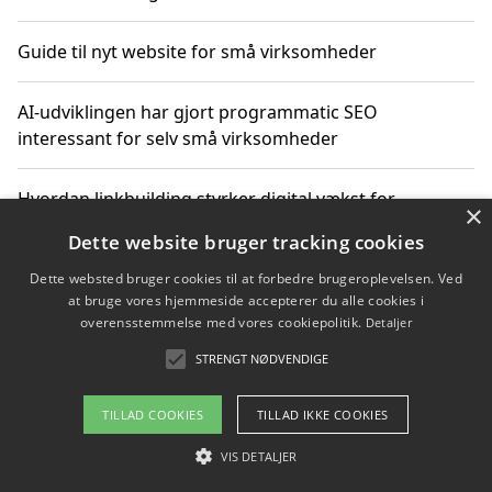
Guide til nyt website for små virksomheder
AI-udviklingen har gjort programmatic SEO
interessant for selv små virksomheder
Hvordan linkbuilding styrker digital vækst for
×
virksomheder
Dette website bruger tracking cookies
Dette websted bruger cookies til at forbedre brugeroplevelsen. Ved
Sådan har udviklingen inden for genbrug af elektronik
at bruge vores hjemmeside accepterer du alle cookies i
ændret sig
overensstemmelse med vores cookiepolitik.
Detaljer
STRENGT NØDVENDIGE
Copyright 2026 - Pilanto Aps
TILLAD COOKIES
TILLAD IKKE COOKIES
Om / kontakt
Blog
Betingelser
VIS DETALJER