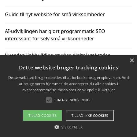
Guide til nyt website for små virksomheder
AI-udviklingen har gjort programmatic SEO
interessant for selv små virksomheder
Hvordan linkbuilding styrker digital vækst for
×
virksomheder
Dette website bruger tracking cookies
Dette websted bruger cookies til at forbedre brugeroplevelsen. Ved
Sådan har udviklingen inden for genbrug af elektronik
at bruge vores hjemmeside accepterer du alle cookies i
ændret sig
overensstemmelse med vores cookiepolitik.
Detaljer
STRENGT NØDVENDIGE
Copyright 2026 - Pilanto Aps
TILLAD COOKIES
TILLAD IKKE COOKIES
Om / kontakt
Blog
Betingelser
VIS DETALJER