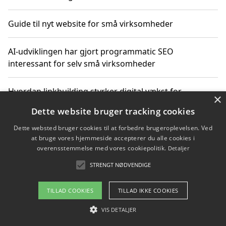
Guide til nyt website for små virksomheder
AI-udviklingen har gjort programmatic SEO
interessant for selv små virksomheder
Hvordan linkbuilding styrker digital vækst for
×
virksomheder
Dette website bruger tracking cookies
Dette websted bruger cookies til at forbedre brugeroplevelsen. Ved
Sådan har udviklingen inden for genbrug af elektronik
at bruge vores hjemmeside accepterer du alle cookies i
ændret sig
overensstemmelse med vores cookiepolitik.
Detaljer
STRENGT NØDVENDIGE
Copyright 2026 - Pilanto Aps
TILLAD COOKIES
TILLAD IKKE COOKIES
Om / kontakt
Blog
Betingelser
VIS DETALJER