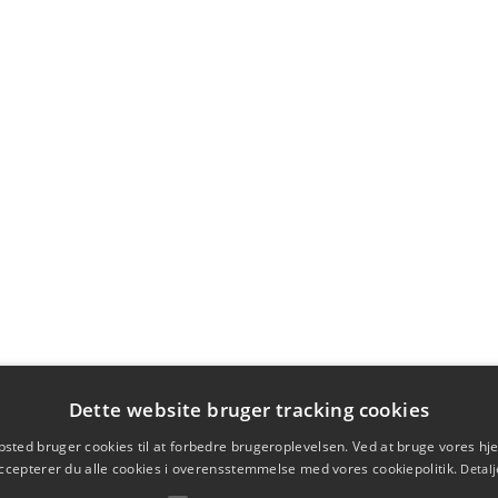
Dette website bruger tracking cookies
sted bruger cookies til at forbedre brugeroplevelsen. Ved at bruge vores 
ccepterer du alle cookies i overensstemmelse med vores cookiepolitik.
Detalj