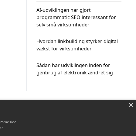
AI-udviklingen har gjort
programmatic SEO interessant for
selv små virksomheder
Hvordan linkbuilding styrker digital
vækst for virksomheder
Sådan har udviklingen inden for
genbrug af elektronik ændret sig
×
Om / kontakt
Blog
Betingelser
hjemmeside
er