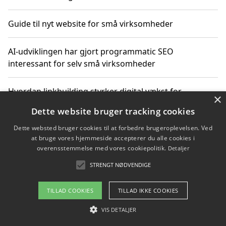
Guide til nyt website for små virksomheder
AI-udviklingen har gjort programmatic SEO
interessant for selv små virksomheder
Hvordan linkbuilding styrker digital vækst for
×
virksomheder
Dette website bruger tracking cookies
Dette websted bruger cookies til at forbedre brugeroplevelsen. Ved
Sådan har udviklingen inden for genbrug af elektronik
at bruge vores hjemmeside accepterer du alle cookies i
ændret sig
overensstemmelse med vores cookiepolitik.
Detaljer
STRENGT NØDVENDIGE
Copyright 2026 - Pilanto Aps
TILLAD COOKIES
TILLAD IKKE COOKIES
Om / kontakt
Blog
Betingelser
VIS DETALJER