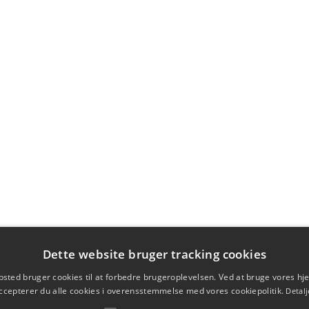
Dette website bruger tracking cookies
sted bruger cookies til at forbedre brugeroplevelsen. Ved at bruge vores 
ccepterer du alle cookies i overensstemmelse med vores cookiepolitik.
Detalj