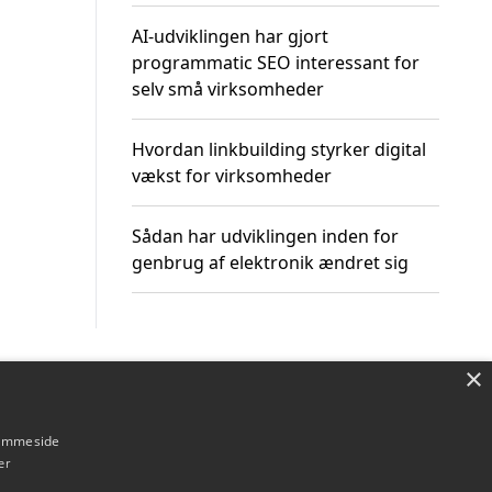
AI-udviklingen har gjort
programmatic SEO interessant for
selv små virksomheder
Hvordan linkbuilding styrker digital
vækst for virksomheder
Sådan har udviklingen inden for
genbrug af elektronik ændret sig
×
Om / kontakt
Blog
Betingelser
hjemmeside
er