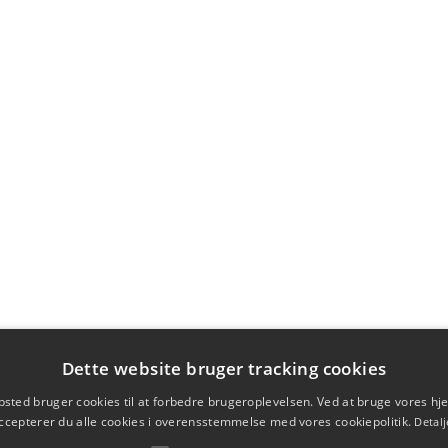
Dette website bruger tracking cookies
sted bruger cookies til at forbedre brugeroplevelsen. Ved at bruge vores 
ccepterer du alle cookies i overensstemmelse med vores cookiepolitik.
Detalj