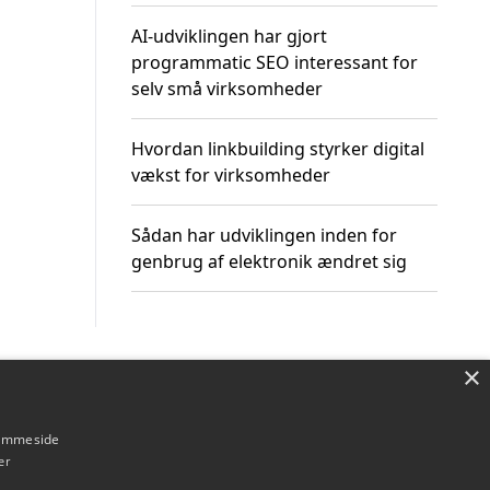
AI-udviklingen har gjort
programmatic SEO interessant for
selv små virksomheder
Hvordan linkbuilding styrker digital
vækst for virksomheder
Sådan har udviklingen inden for
genbrug af elektronik ændret sig
×
Om / kontakt
Blog
Betingelser
hjemmeside
er