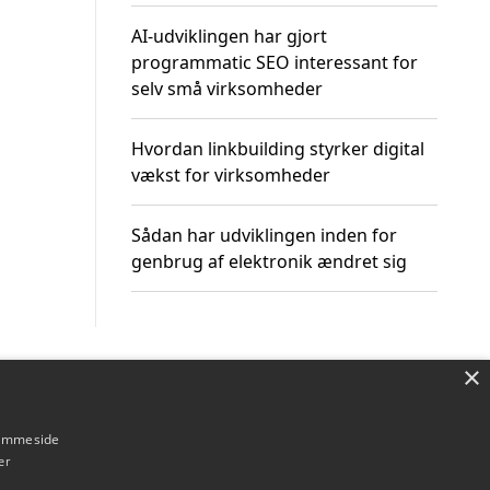
AI-udviklingen har gjort
programmatic SEO interessant for
selv små virksomheder
Hvordan linkbuilding styrker digital
vækst for virksomheder
Sådan har udviklingen inden for
genbrug af elektronik ændret sig
×
Om / kontakt
Blog
Betingelser
hjemmeside
er