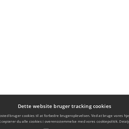
Dette website bruger tracking cookies
sted bruger cookies til at forbedre brugeroplevelsen. Ved at bruge vores 
ccepterer du alle cookies i overensstemmelse med vores cookiepolitik.
Detalj