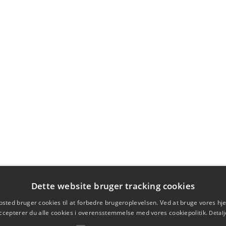
Dette website bruger tracking cookies
sted bruger cookies til at forbedre brugeroplevelsen. Ved at bruge vores 
ccepterer du alle cookies i overensstemmelse med vores cookiepolitik.
Detalj