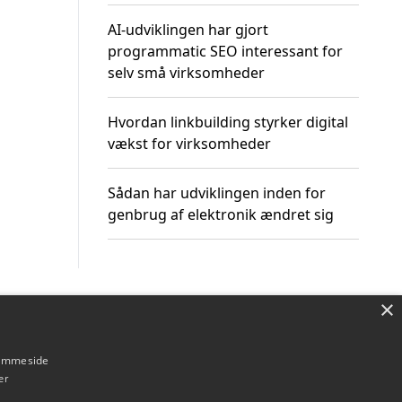
AI-udviklingen har gjort
programmatic SEO interessant for
selv små virksomheder
Hvordan linkbuilding styrker digital
vækst for virksomheder
Sådan har udviklingen inden for
genbrug af elektronik ændret sig
×
Om / kontakt
Blog
Betingelser
hjemmeside
er