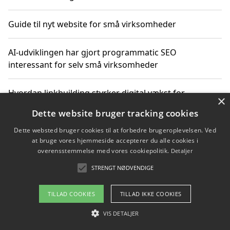
Guide til nyt website for små virksomheder
AI-udviklingen har gjort programmatic SEO
interessant for selv små virksomheder
Hvordan linkbuilding styrker digital vækst for
×
virksomheder
Dette website bruger tracking cookies
Dette websted bruger cookies til at forbedre brugeroplevelsen. Ved
Sådan har udviklingen inden for genbrug af elektronik
at bruge vores hjemmeside accepterer du alle cookies i
ændret sig
overensstemmelse med vores cookiepolitik.
Detaljer
STRENGT NØDVENDIGE
Copyright 2026 - Pilanto Aps
TILLAD COOKIES
TILLAD IKKE COOKIES
Om / kontakt
Blog
Betingelser
VIS DETALJER