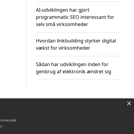
AI-udviklingen har gjort
programmatic SEO interessant for
selv små virksomheder
Hvordan linkbuilding styrker digital
vækst for virksomheder
Sådan har udviklingen inden for
genbrug af elektronik ændret sig
×
Om / kontakt
Blog
Betingelser
hjemmeside
er