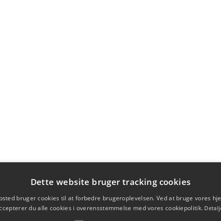
Dette website bruger tracking cookies
sted bruger cookies til at forbedre brugeroplevelsen. Ved at bruge vores 
ccepterer du alle cookies i overensstemmelse med vores cookiepolitik.
Detalj