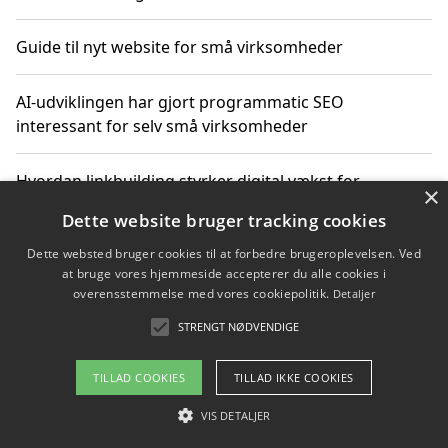
Guide til nyt website for små virksomheder
AI-udviklingen har gjort programmatic SEO
interessant for selv små virksomheder
Hvordan linkbuilding styrker digital vækst for
×
virksomheder
Dette website bruger tracking cookies
Dette websted bruger cookies til at forbedre brugeroplevelsen. Ved
Sådan har udviklingen inden for genbrug af elektronik
at bruge vores hjemmeside accepterer du alle cookies i
ændret sig
overensstemmelse med vores cookiepolitik.
Detaljer
STRENGT NØDVENDIGE
Copyright 2026 - Pilanto Aps
TILLAD COOKIES
TILLAD IKKE COOKIES
Om / kontakt
Blog
Betingelser
VIS DETALJER