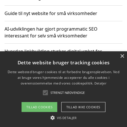
Guide til nyt website for små virksomheder
AI-udviklingen har gjort programmatic SEO
interessant for selv små virksomheder
Hvordan linkbuilding styrker digital vækst for
×
virksomheder
Dette website bruger tracking cookies
Dette websted bruger cookies til at forbedre brugeroplevelsen. Ved
Sådan har udviklingen inden for genbrug af elektronik
at bruge vores hjemmeside accepterer du alle cookies i
ændret sig
overensstemmelse med vores cookiepolitik.
Detaljer
STRENGT NØDVENDIGE
Copyright 2026 - Pilanto Aps
TILLAD COOKIES
TILLAD IKKE COOKIES
Om / kontakt
Blog
Betingelser
VIS DETALJER