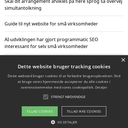
Skal dit arrangement afvikles på flere sprog så overvej
simultantolkning
Guide til nyt website for små virksomheder
AI-udviklingen har gjort programmatic SEO
interessant for selv små virksomheder
×
Hvordan linkbuilding styrker digital vækst for
Dette website bruger tracking cookies
virksomheder
Dette websted bruger cookies til at forbedre brugeroplevelsen. Ved
at bruge vores hjemmeside accepterer du alle cookies i
Sådan har udviklingen inden for genbrug af elektronik
overensstemmelse med vores cookiepolitik.
Detaljer
ændret sig
STRENGT NØDVENDIGE
TILLAD COOKIES
TILLAD IKKE COOKIES
Copyright 2026 - Pilanto Aps
VIS DETALJER
Om / kontakt
Blog
Betingelser