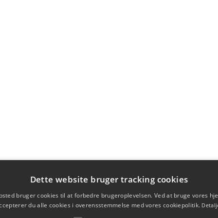
Dette website bruger tracking cookies
sted bruger cookies til at forbedre brugeroplevelsen. Ved at bruge vores 
ccepterer du alle cookies i overensstemmelse med vores cookiepolitik.
Detalj