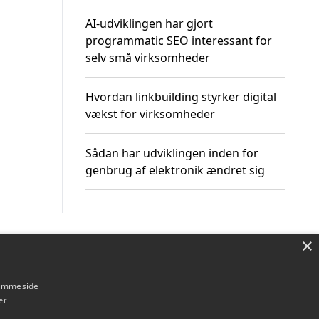
AI-udviklingen har gjort
programmatic SEO interessant for
selv små virksomheder
Hvordan linkbuilding styrker digital
vækst for virksomheder
Sådan har udviklingen inden for
genbrug af elektronik ændret sig
×
Om / kontakt
Blog
Betingelser
hjemmeside
er