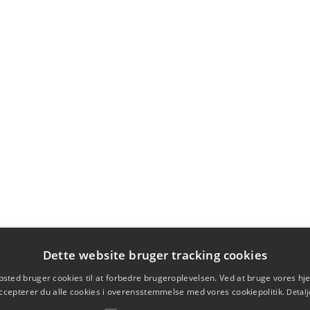
Dette website bruger tracking cookies
sted bruger cookies til at forbedre brugeroplevelsen. Ved at bruge vores 
ccepterer du alle cookies i overensstemmelse med vores cookiepolitik.
Detalj