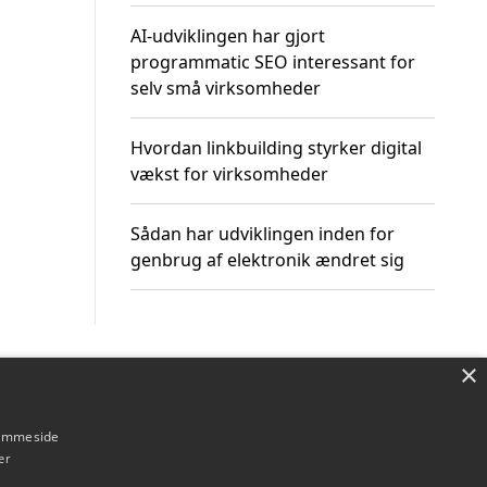
AI-udviklingen har gjort
programmatic SEO interessant for
selv små virksomheder
Hvordan linkbuilding styrker digital
vækst for virksomheder
Sådan har udviklingen inden for
genbrug af elektronik ændret sig
×
Om / kontakt
Blog
Betingelser
hjemmeside
er