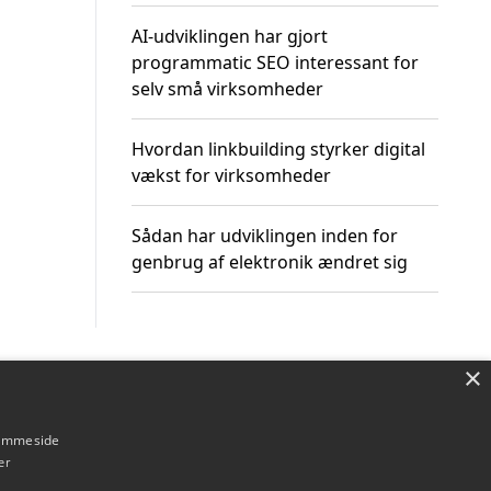
AI-udviklingen har gjort
programmatic SEO interessant for
selv små virksomheder
Hvordan linkbuilding styrker digital
vækst for virksomheder
Sådan har udviklingen inden for
genbrug af elektronik ændret sig
×
Om / kontakt
Blog
Betingelser
hjemmeside
er