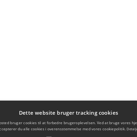
Dette website bruger tracking cookies
sted bruger cookies til at forbedre brugeroplevelsen. Ved at bruge vores 
ccepterer du alle cookies i overensstemmelse med vores cookiepolitik.
Detalj