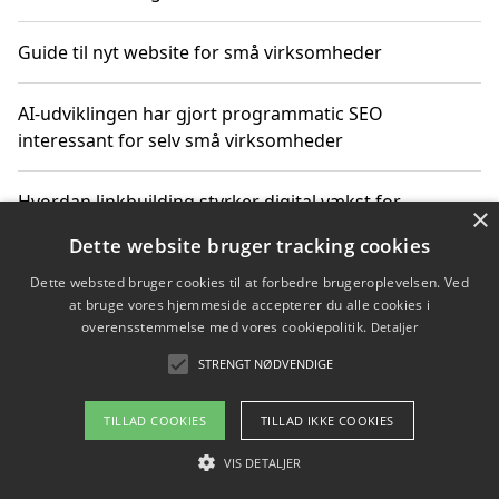
Guide til nyt website for små virksomheder
AI-udviklingen har gjort programmatic SEO
interessant for selv små virksomheder
Hvordan linkbuilding styrker digital vækst for
×
virksomheder
Dette website bruger tracking cookies
Dette websted bruger cookies til at forbedre brugeroplevelsen. Ved
Sådan har udviklingen inden for genbrug af elektronik
at bruge vores hjemmeside accepterer du alle cookies i
ændret sig
overensstemmelse med vores cookiepolitik.
Detaljer
STRENGT NØDVENDIGE
Copyright 2026 - Pilanto Aps
TILLAD COOKIES
TILLAD IKKE COOKIES
Om / kontakt
Blog
Betingelser
VIS DETALJER