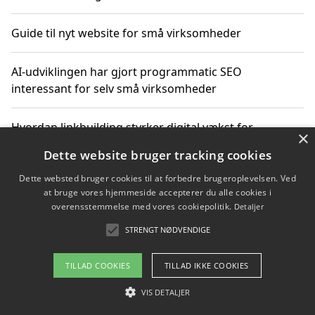
Guide til nyt website for små virksomheder
AI-udviklingen har gjort programmatic SEO
interessant for selv små virksomheder
Hvordan linkbuilding styrker digital vækst for
×
virksomheder
Dette website bruger tracking cookies
Dette websted bruger cookies til at forbedre brugeroplevelsen. Ved
Sådan har udviklingen inden for genbrug af elektronik
at bruge vores hjemmeside accepterer du alle cookies i
ændret sig
overensstemmelse med vores cookiepolitik.
Detaljer
STRENGT NØDVENDIGE
Copyright 2026 - Pilanto Aps
TILLAD COOKIES
TILLAD IKKE COOKIES
Om / kontakt
Blog
Betingelser
VIS DETALJER