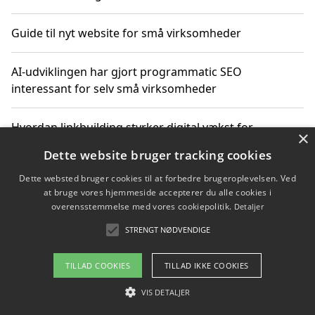
Guide til nyt website for små virksomheder
AI-udviklingen har gjort programmatic SEO
interessant for selv små virksomheder
Hvordan linkbuilding styrker digital vækst for
×
virksomheder
Dette website bruger tracking cookies
Dette websted bruger cookies til at forbedre brugeroplevelsen. Ved
Sådan har udviklingen inden for genbrug af elektronik
at bruge vores hjemmeside accepterer du alle cookies i
ændret sig
overensstemmelse med vores cookiepolitik.
Detaljer
STRENGT NØDVENDIGE
Copyright 2026 - Pilanto Aps
TILLAD COOKIES
TILLAD IKKE COOKIES
Om / kontakt
Blog
Betingelser
VIS DETALJER