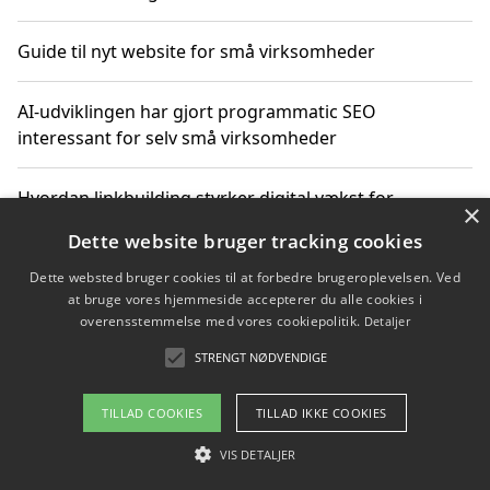
Guide til nyt website for små virksomheder
AI-udviklingen har gjort programmatic SEO
interessant for selv små virksomheder
Hvordan linkbuilding styrker digital vækst for
×
virksomheder
Dette website bruger tracking cookies
Dette websted bruger cookies til at forbedre brugeroplevelsen. Ved
Sådan har udviklingen inden for genbrug af elektronik
at bruge vores hjemmeside accepterer du alle cookies i
ændret sig
overensstemmelse med vores cookiepolitik.
Detaljer
STRENGT NØDVENDIGE
Copyright 2026 - Pilanto Aps
TILLAD COOKIES
TILLAD IKKE COOKIES
Om / kontakt
Blog
Betingelser
VIS DETALJER