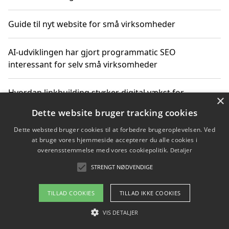
Guide til nyt website for små virksomheder
AI-udviklingen har gjort programmatic SEO
interessant for selv små virksomheder
Hvordan linkbuilding styrker digital vækst for
×
virksomheder
Dette website bruger tracking cookies
Dette websted bruger cookies til at forbedre brugeroplevelsen. Ved
Sådan har udviklingen inden for genbrug af elektronik
at bruge vores hjemmeside accepterer du alle cookies i
ændret sig
overensstemmelse med vores cookiepolitik.
Detaljer
STRENGT NØDVENDIGE
Copyright 2026 - Pilanto Aps
TILLAD COOKIES
TILLAD IKKE COOKIES
Om / kontakt
Blog
Betingelser
VIS DETALJER