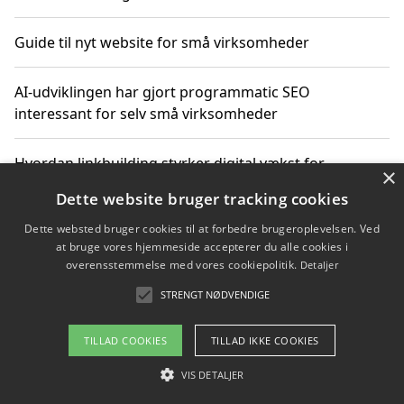
Guide til nyt website for små virksomheder
AI-udviklingen har gjort programmatic SEO
interessant for selv små virksomheder
Hvordan linkbuilding styrker digital vækst for
×
virksomheder
Dette website bruger tracking cookies
Dette websted bruger cookies til at forbedre brugeroplevelsen. Ved
Sådan har udviklingen inden for genbrug af elektronik
at bruge vores hjemmeside accepterer du alle cookies i
ændret sig
overensstemmelse med vores cookiepolitik.
Detaljer
STRENGT NØDVENDIGE
Copyright 2026 - Pilanto Aps
TILLAD COOKIES
TILLAD IKKE COOKIES
Om / kontakt
Blog
Betingelser
VIS DETALJER