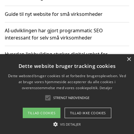
Guide til nyt website for små virksomheder
AI-udviklingen har gjort programmatic SEO
interessant for selv små virksomheder
Hvordan linkbuilding styrker digital vækst for
×
virksomheder
Dette website bruger tracking cookies
Dette websted bruger cookies til at forbedre brugeroplevelsen. Ved
Sådan har udviklingen inden for genbrug af elektronik
at bruge vores hjemmeside accepterer du alle cookies i
ændret sig
overensstemmelse med vores cookiepolitik.
Detaljer
STRENGT NØDVENDIGE
Copyright 2026 - Pilanto Aps
TILLAD COOKIES
TILLAD IKKE COOKIES
Om / kontakt
Blog
Betingelser
VIS DETALJER