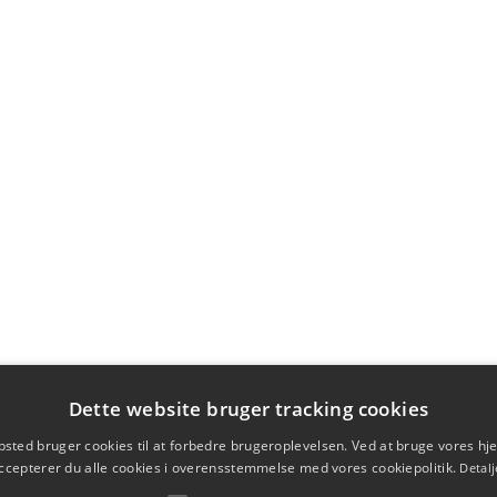
Dette website bruger tracking cookies
sted bruger cookies til at forbedre brugeroplevelsen. Ved at bruge vores 
ccepterer du alle cookies i overensstemmelse med vores cookiepolitik.
Detalj