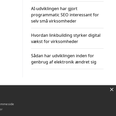
AI-udviklingen har gjort
programmatic SEO interessant for
selv små virksomheder
Hvordan linkbuilding styrker digital
vækst for virksomheder
Sådan har udviklingen inden for
genbrug af elektronik ændret sig
×
Om / kontakt
Blog
Betingelser
hjemmeside
er