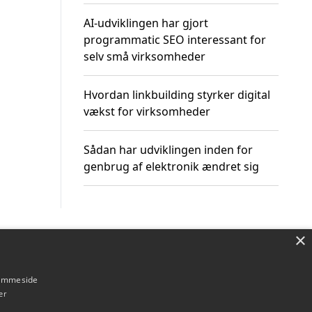
AI-udviklingen har gjort
programmatic SEO interessant for
selv små virksomheder
Hvordan linkbuilding styrker digital
vækst for virksomheder
Sådan har udviklingen inden for
genbrug af elektronik ændret sig
×
Om / kontakt
Blog
Betingelser
hjemmeside
er