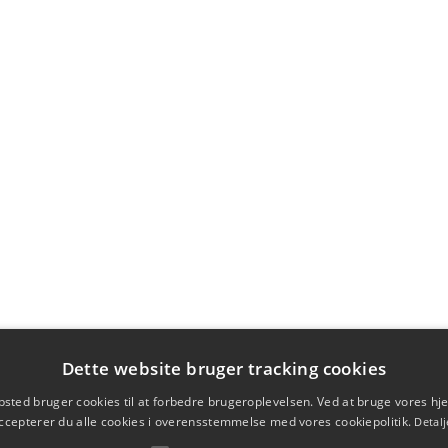
Dette website bruger tracking cookies
sted bruger cookies til at forbedre brugeroplevelsen. Ved at bruge vores 
ccepterer du alle cookies i overensstemmelse med vores cookiepolitik.
Detalj