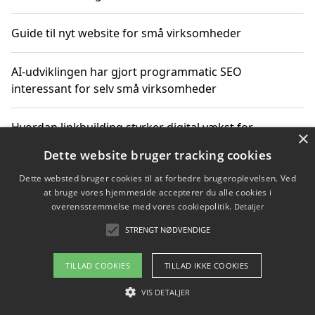
Guide til nyt website for små virksomheder
AI-udviklingen har gjort programmatic SEO
interessant for selv små virksomheder
Hvordan linkbuilding styrker digital vækst for
×
virksomheder
Dette website bruger tracking cookies
Dette websted bruger cookies til at forbedre brugeroplevelsen. Ved
Sådan har udviklingen inden for genbrug af elektronik
at bruge vores hjemmeside accepterer du alle cookies i
ændret sig
overensstemmelse med vores cookiepolitik.
Detaljer
STRENGT NØDVENDIGE
Copyright 2026 - Pilanto Aps
TILLAD COOKIES
TILLAD IKKE COOKIES
Om / kontakt
Blog
Betingelser
VIS DETALJER