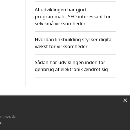
AI-udviklingen har gjort
programmatic SEO interessant for
selv små virksomheder
Hvordan linkbuilding styrker digital
vækst for virksomheder
Sådan har udviklingen inden for
genbrug af elektronik ændret sig
×
Om / kontakt
Blog
Betingelser
hjemmeside
er