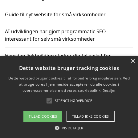
Guide til nyt website for små virksomheder
AI-udviklingen har gjort programmatic SEO
interessant for selv små virksomheder
Hvordan linkbuilding styrker digital vækst for
×
virksomheder
Dette website bruger tracking cookies
Dette websted bruger cookies til at forbedre brugeroplevelsen. Ved
Sådan har udviklingen inden for genbrug af elektronik
at bruge vores hjemmeside accepterer du alle cookies i
ændret sig
overensstemmelse med vores cookiepolitik.
Detaljer
STRENGT NØDVENDIGE
Copyright 2026 - Pilanto Aps
TILLAD COOKIES
TILLAD IKKE COOKIES
Om / kontakt
Blog
Betingelser
VIS DETALJER