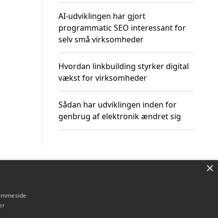
AI-udviklingen har gjort
programmatic SEO interessant for
selv små virksomheder
Hvordan linkbuilding styrker digital
vækst for virksomheder
Sådan har udviklingen inden for
genbrug af elektronik ændret sig
×
Om / kontakt
Blog
Betingelser
hjemmeside
er