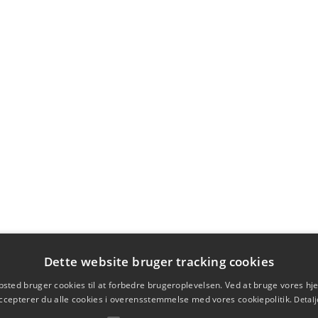
Dette website bruger tracking cookies
sted bruger cookies til at forbedre brugeroplevelsen. Ved at bruge vores 
ccepterer du alle cookies i overensstemmelse med vores cookiepolitik.
Detalj