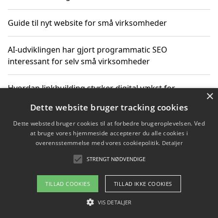
Guide til nyt website for små virksomheder
AI-udviklingen har gjort programmatic SEO
interessant for selv små virksomheder
Hvordan linkbuilding styrker digital vækst for
×
virksomheder
Dette website bruger tracking cookies
Dette websted bruger cookies til at forbedre brugeroplevelsen. Ved
Sådan har udviklingen inden for genbrug af elektronik
at bruge vores hjemmeside accepterer du alle cookies i
ændret sig
overensstemmelse med vores cookiepolitik.
Detaljer
STRENGT NØDVENDIGE
Copyright 2026 - Pilanto Aps
TILLAD COOKIES
TILLAD IKKE COOKIES
Om / kontakt
Blog
Betingelser
VIS DETALJER