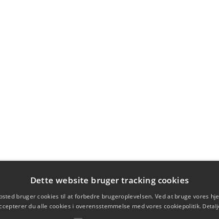
Dette website bruger tracking cookies
sted bruger cookies til at forbedre brugeroplevelsen. Ved at bruge vores 
ccepterer du alle cookies i overensstemmelse med vores cookiepolitik.
Detalj