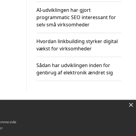
AI-udviklingen har gjort
programmatic SEO interessant for
selv små virksomheder
Hvordan linkbuilding styrker digital
vækst for virksomheder
Sådan har udviklingen inden for
genbrug af elektronik ændret sig
×
Om / kontakt
Blog
Betingelser
hjemmeside
er